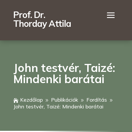
Prof. Dr.
Thorday Attila
John testvér, Taizé:
Mindenki barátai
Kezdőlap
Publikációk
Fordítás

9
9
9
John testvér, Taizé: Mindenki barátai