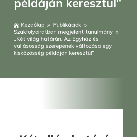
példáján keresztül”
Kezdőlap
Publikációk

9
9
Szakfolyóiratban megjelent tanulmány
9
,,Két világ határán. Az Egyház és
vallásosság szerepének változása egy
kisközösség példáján keresztül”